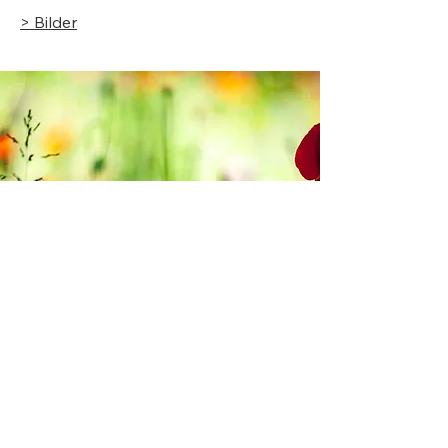
> Bilder
20
21